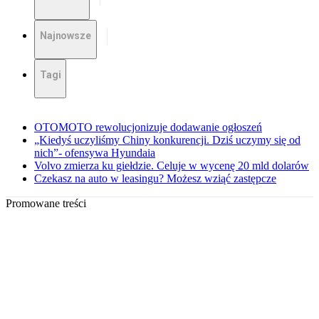
Najnowsze
Tagi
OTOMOTO rewolucjonizuje dodawanie ogłoszeń
„Kiedyś uczyliśmy Chiny konkurencji. Dziś uczymy się od
nich”- ofensywa Hyundaia
Volvo zmierza ku giełdzie. Celuje w wycenę 20 mld dolarów
Czekasz na auto w leasingu? Możesz wziąć zastępcze
Promowane treści