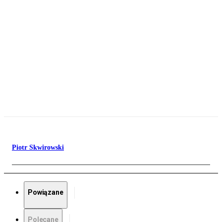
Piotr Skwirowski
Powiązane
Polecane