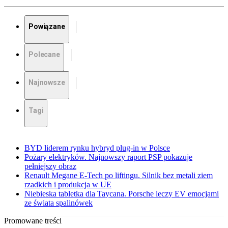
Powiązane
Polecane
Najnowsze
Tagi
BYD liderem rynku hybryd plug-in w Polsce
Pożary elektryków. Najnowszy raport PSP pokazuje
pełniejszy obraz
Renault Megane E-Tech po liftingu. Silnik bez metali ziem
rzadkich i produkcja w UE
Niebieska tabletka dla Taycana. Porsche leczy EV emocjami
ze świata spalinówek
Promowane treści