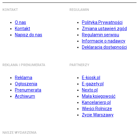
KONTAKT
REGULAMIN
O nas
Polityka Prywatności
Kontakt
Zmiana ustawień zgód
Napisz do nas
Regulamin serwisu
Informacje o nadawcy
Deklaracja dostępności
REKLAMA I PRENUMERATA
PARTNERZY
Reklama
E-kiosk.pl
Ogłoszenia
E-gazety.pl
Prenumerata
Nexto.pl
Archiwum
Mała księgowość
Kancelarierp.pl
Wieści Rolnicze
Życie Warszawy
NASZE WYDARZENIA