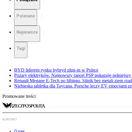
Polecane
Najnowsze
Tagi
BYD liderem rynku hybryd plug-in w Polsce
Pożary elektryków. Najnowszy raport PSP pokazuje pełniejszy
Renault Megane E-Tech po liftingu. Silnik bez metali ziem rz
Niebieska tabletka dla Taycana. Porsche leczy EV emocjami ze
Promowane treści
KONTAKT
O nas