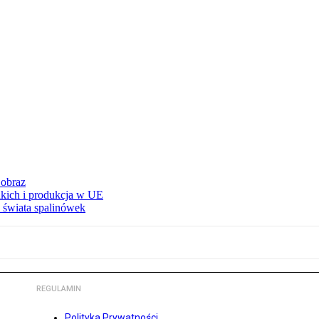
 obraz
adkich i produkcja w UE
 świata spalinówek
REGULAMIN
Polityka Prywatności