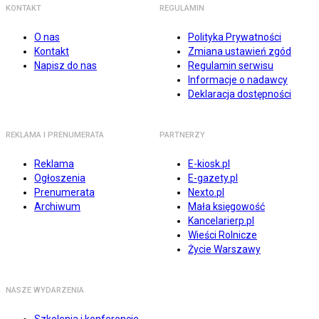
KONTAKT
REGULAMIN
O nas
Polityka Prywatności
Kontakt
Zmiana ustawień zgód
Napisz do nas
Regulamin serwisu
Informacje o nadawcy
Deklaracja dostępności
REKLAMA I PRENUMERATA
PARTNERZY
Reklama
E-kiosk.pl
Ogłoszenia
E-gazety.pl
Prenumerata
Nexto.pl
Archiwum
Mała księgowość
Kancelarierp.pl
Wieści Rolnicze
Życie Warszawy
NASZE WYDARZENIA