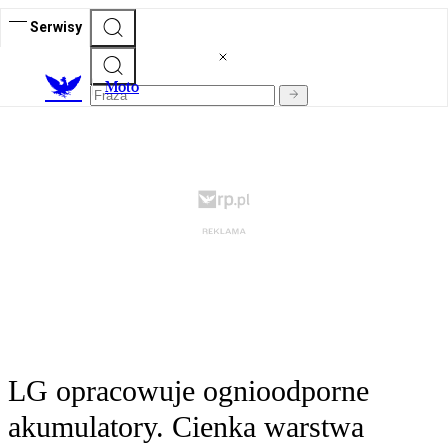
Serwisy
M
oto
LG opracowuje ognioodporne
akumulatory. Cienka warstwa