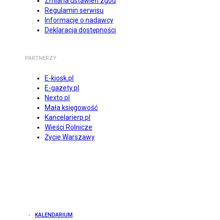
Zmiana ustawień zgód
Regulamin serwisu
Informacje o nadawcy
Deklaracja dostępności
PARTNERZY
E-kiosk.pl
E-gazety.pl
Nexto.pl
Mała księgowość
Kancelarierp.pl
Wieści Rolnicze
Życie Warszawy
KALENDARIUM