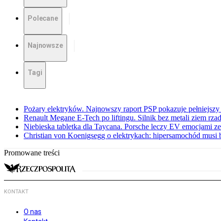
Polecane
Najnowsze
Tagi
Pożary elektryków. Najnowszy raport PSP pokazuje pełniejszy
Renault Megane E-Tech po liftingu. Silnik bez metali ziem rz
Niebieska tabletka dla Taycana. Porsche leczy EV emocjami ze
Christian von Koenigsegg o elektrykach: hipersamochód musi
Promowane treści
KONTAKT
O nas