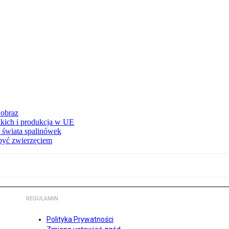
 obraz
adkich i produkcja w UE
 świata spalinówek
 być zwierzęciem
REGULAMIN
Polityka Prywatności