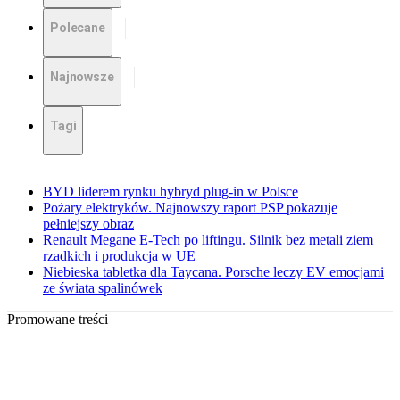
Polecane
Najnowsze
Tagi
BYD liderem rynku hybryd plug-in w Polsce
Pożary elektryków. Najnowszy raport PSP pokazuje
pełniejszy obraz
Renault Megane E-Tech po liftingu. Silnik bez metali ziem
rzadkich i produkcja w UE
Niebieska tabletka dla Taycana. Porsche leczy EV emocjami
ze świata spalinówek
Promowane treści