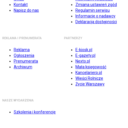
Kontakt
Zmiana ustawień zgód
Napisz do nas
Regulamin serwisu
Informacje o nadawcy
Deklaracja dostępności
REKLAMA I PRENUMERATA
PARTNERZY
Reklama
E-kiosk.pl
Ogłoszenia
E-gazety.pl
Prenumerata
Nexto.pl
Archiwum
Mała księgowość
Kancelarierp.pl
Wieści Rolnicze
Życie Warszawy
NASZE WYDARZENIA
Szkolenia i konferencje