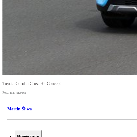
Toyota Corolla Cross H2 Concept
Foto: mat. prasowe
Martin Śliwa
Powiązane