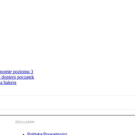
onomię poziomu 3
 dopiero początek
a hakera
REGULAMIN
Polityka Prywatności