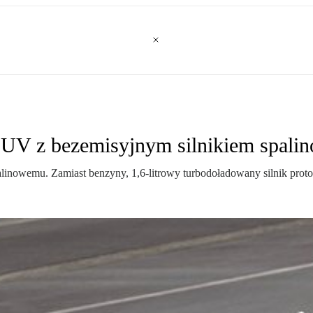
SUV z bezemisyjnym silnikiem spal
linowemu. Zamiast benzyny, 1,6-litrowy turbodoładowany silnik prot