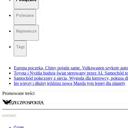
Polecane
Najnowsze
Tagi
Europa poczeka, Chiny pojadą same. Volkswagen szykuje aut
Toyota i Nvidia budują świat sterowany przez AI. Samochód to
Samochód połączony z siecią. Wygoda dla kierowcy, pokusa dl
Im więcej i dłużej jeździsz nową Mazdą tym lepiej dla planety
Promowane treści
KONTAKT
O nas