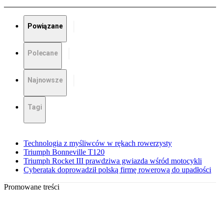
Powiązane
Polecane
Najnowsze
Tagi
Technologia z myśliwców w rękach rowerzysty
Triumph Bonneville T120
Triumph Rocket III prawdziwa gwiazda wśród motocykli
Cyberatak doprowadził polską firmę rowerową do upadłości
Promowane treści