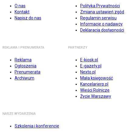
O nas
Polityka Prywatności
Kontakt
Zmiana ustawień zgód
Napisz do nas
Regulamin serwisu
Informacje o nadawcy
Deklaracja dostępności
REKLAMA I PRENUMERATA
PARTNERZY
Reklama
E-kiosk.pl
Ogłoszenia
E-gazety.pl
Prenumerata
Nexto.pl
Archiwum
Mała księgowość
Kancelarierp.pl
Wieści Rolnicze
Życie Warszawy
NASZE WYDARZENIA
Szkolenia i konferencje