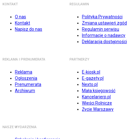
KONTAKT
REGULAMIN
O nas
Polityka Prywatności
Kontakt
Zmiana ustawień zgód
Napisz do nas
Regulamin serwisu
Informacje o nadawcy
Deklaracja dostępności
REKLAMA I PRENUMERATA
PARTNERZY
Reklama
E-kiosk.pl
Ogłoszenia
E-gazety.pl
Prenumerata
Nexto.pl
Archiwum
Mała księgowość
Kancelarierp.pl
Wieści Rolnicze
Życie Warszawy
NASZE WYDARZENIA