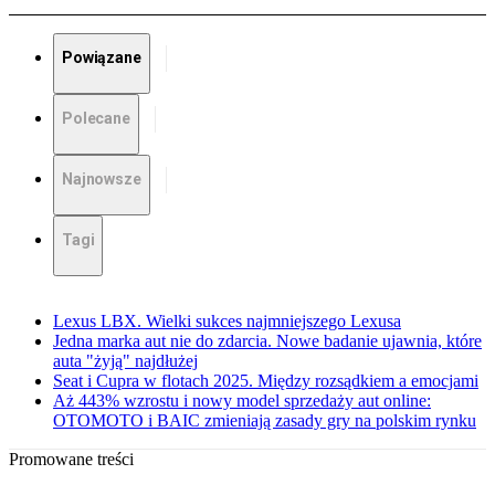
Powiązane
Polecane
Najnowsze
Tagi
Lexus LBX. Wielki sukces najmniejszego Lexusa
Jedna marka aut nie do zdarcia. Nowe badanie ujawnia, które
auta "żyją" najdłużej
Seat i Cupra w flotach 2025. Między rozsądkiem a emocjami
Aż 443% wzrostu i nowy model sprzedaży aut online:
OTOMOTO i BAIC zmieniają zasady gry na polskim rynku
Promowane treści