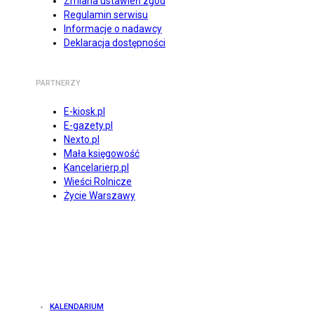
Zmiana ustawień zgód
Regulamin serwisu
Informacje o nadawcy
Deklaracja dostępności
PARTNERZY
E-kiosk.pl
E-gazety.pl
Nexto.pl
Mała księgowość
Kancelarierp.pl
Wieści Rolnicze
Życie Warszawy
KALENDARIUM