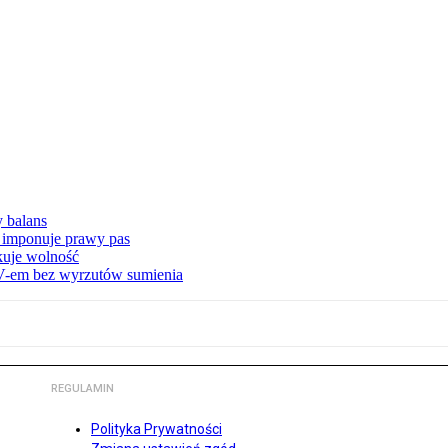
y balans
 imponuje prawy pas
akuje wolność
-em bez wyrzutów sumienia
REGULAMIN
Polityka Prywatności