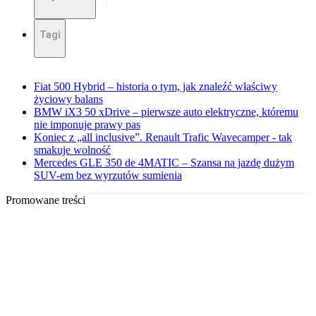
Tagi
Fiat 500 Hybrid – historia o tym, jak znaleźć właściwy
życiowy balans
BMW iX3 50 xDrive – pierwsze auto elektryczne, któremu
nie imponuje prawy pas
Koniec z „all inclusive”. Renault Trafic Wavecamper - tak
smakuje wolność
Mercedes GLE 350 de 4MATIC – Szansa na jazdę dużym
SUV-em bez wyrzutów sumienia
Promowane treści