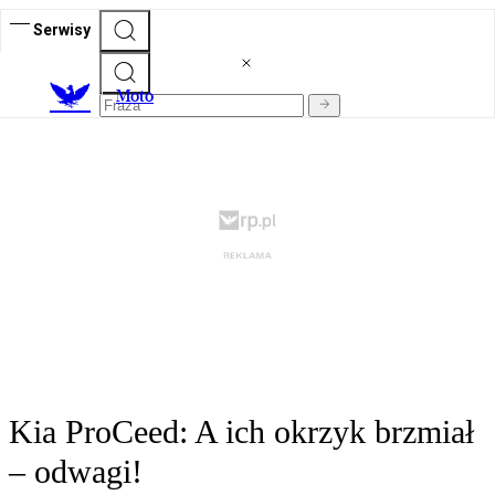
Serwisy
M
oto
Kia ProCeed: A ich okrzyk brzmiał
– odwagi!