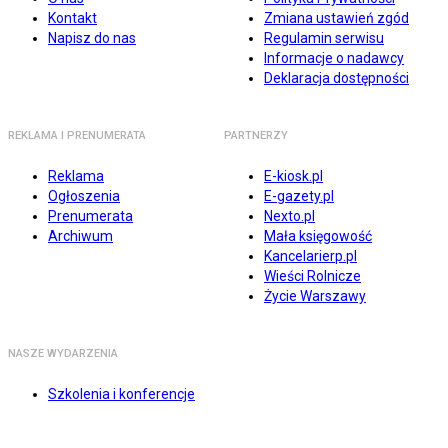
Kontakt
Zmiana ustawień zgód
Napisz do nas
Regulamin serwisu
Informacje o nadawcy
Deklaracja dostępności
REKLAMA I PRENUMERATA
PARTNERZY
Reklama
E-kiosk.pl
Ogłoszenia
E-gazety.pl
Prenumerata
Nexto.pl
Archiwum
Mała księgowość
Kancelarierp.pl
Wieści Rolnicze
Życie Warszawy
NASZE WYDARZENIA
Szkolenia i konferencje