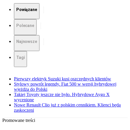
Powiązane
Polecane
Najnowsze
Tagi
Pierwszy elektryk Suzuki kusi oszczędnych klientów
Stylowy powrót legendy. Fiat 500 w wersji hybrydowej
wjeżdża do Polski
Takiej Toyoty jeszcze nie było. Hybrydowe Aygo X
wycenione
Nowe Renault Clio już z polskim cennikiem. Klienci będą
zaskoczeni
Promowane treści