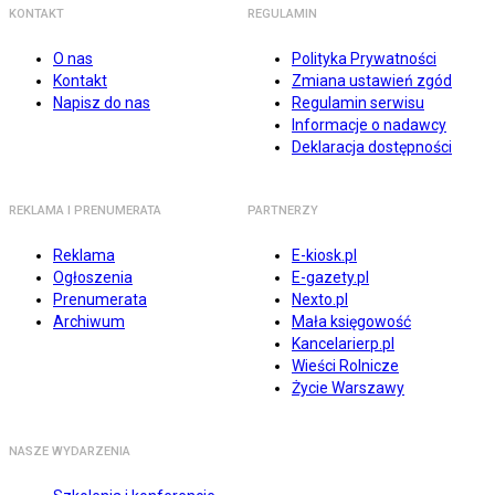
KONTAKT
REGULAMIN
O nas
Polityka Prywatności
Kontakt
Zmiana ustawień zgód
Napisz do nas
Regulamin serwisu
Informacje o nadawcy
Deklaracja dostępności
REKLAMA I PRENUMERATA
PARTNERZY
Reklama
E-kiosk.pl
Ogłoszenia
E-gazety.pl
Prenumerata
Nexto.pl
Archiwum
Mała księgowość
Kancelarierp.pl
Wieści Rolnicze
Życie Warszawy
NASZE WYDARZENIA