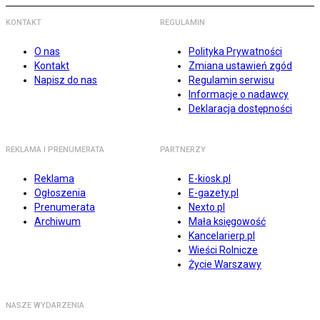
KONTAKT
REGULAMIN
O nas
Polityka Prywatności
Kontakt
Zmiana ustawień zgód
Napisz do nas
Regulamin serwisu
Informacje o nadawcy
Deklaracja dostępności
REKLAMA I PRENUMERATA
PARTNERZY
Reklama
E-kiosk.pl
Ogłoszenia
E-gazety.pl
Prenumerata
Nexto.pl
Archiwum
Mała księgowość
Kancelarierp.pl
Wieści Rolnicze
Życie Warszawy
NASZE WYDARZENIA