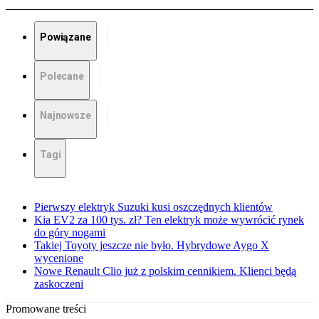
Powiązane
Polecane
Najnowsze
Tagi
Pierwszy elektryk Suzuki kusi oszczędnych klientów
Kia EV2 za 100 tys. zł? Ten elektryk może wywrócić rynek
do góry nogami
Takiej Toyoty jeszcze nie było. Hybrydowe Aygo X
wycenione
Nowe Renault Clio już z polskim cennikiem. Klienci będą
zaskoczeni
Promowane treści