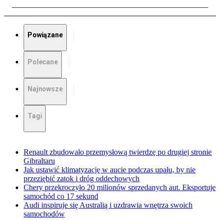
Powiązane
Polecane
Najnowsze
Tagi
Renault zbudowało przemysłową twierdzę po drugiej stronie
Gibraltaru
Jak ustawić klimatyzację w aucie podczas upału, by nie
przeziębić zatok i dróg oddechowych
Chery przekroczyło 20 milionów sprzedanych aut. Eksportuje
samochód co 17 sekund
Audi inspiruje się Australią i uzdrawia wnętrza swoich
samochodów