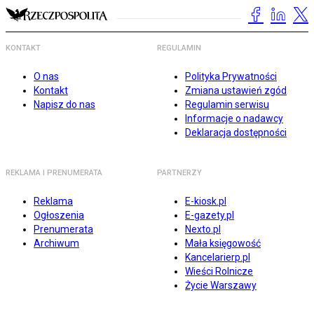
KONTAKT
REGULAMIN
O nas
Polityka Prywatności
Kontakt
Zmiana ustawień zgód
Napisz do nas
Regulamin serwisu
Informacje o nadawcy
Deklaracja dostępności
REKLAMA I PRENUMERATA
PARTNERZY
Reklama
E-kiosk.pl
Ogłoszenia
E-gazety.pl
Prenumerata
Nexto.pl
Archiwum
Mała księgowość
Kancelarierp.pl
Wieści Rolnicze
Życie Warszawy