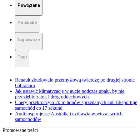
Powiązane
Polecane
Najnowsze
Tagi
Renault zbudowało przemysłową twierdzę po drugiej stronie
Gibraltaru
Jak ustawić klimatyzację w aucie podczas upału, by nie
przeziębić zatok i dróg oddechowych
Chery przekroczyło 20 milionów sprzedanych aut. Eksportuje
samochód co 17 sekund
Audi inspiruje się Australią i uzdrawia wnętrza swoich
samochodów
Promowane treści