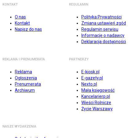
KONTAKT
REGULAMIN
O nas
Polityka Prywatności
Kontakt
Zmiana ustawień zgód
Napisz do nas
Regulamin serwisu
Informacje o nadawcy
Deklaracja dostępności
REKLAMA I PRENUMERATA
PARTNERZY
Reklama
E-kiosk.pl
Ogłoszenia
E-gazety.pl
Prenumerata
Nexto.pl
Archiwum
Mała księgowość
Kancelarierp.pl
Wieści Rolnicze
Życie Warszawy
NASZE WYDARZENIA