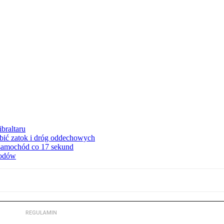
braltaru
ębić zatok i dróg oddechowych
 samochód co 17 sekund
hodów
REGULAMIN