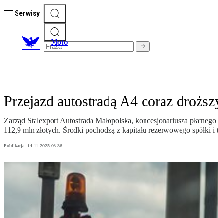
Serwisy
M
oto
Przejazd autostradą A4 coraz droż
Zarząd Stalexport Autostrada Małopolska, koncesjonariusza płatne
112,9 mln złotych. Środki pochodzą z kapitału rezerwowego spółki i 
Publikacja:
14.11.2025 08:36