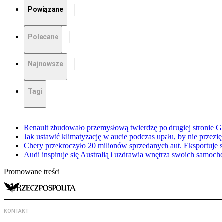
Powiązane
Polecane
Najnowsze
Tagi
Renault zbudowało przemysłową twierdzę po drugiej stronie Gi
Jak ustawić klimatyzację w aucie podczas upału, by nie przezi
Chery przekroczyło 20 milionów sprzedanych aut. Eksportuje
Audi inspiruje się Australią i uzdrawia wnętrza swoich samoc
Promowane treści
KONTAKT