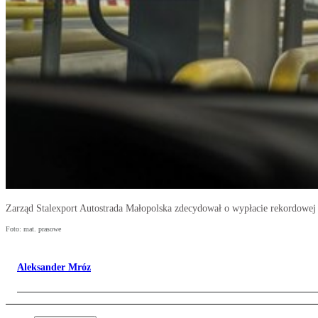
Zarząd Stalexport Autostrada Małopolska zdecydował o wypłacie rekordowej 
Foto: mat. prasowe
Aleksander Mróz