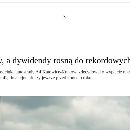
szy, a dywidendy rosną do rekordowy
go odcinka autostrady A4 Katowice-Kraków, zdecydował o wypłacie rek
trafią do akcjonariuszy jeszcze przed końcem roku.