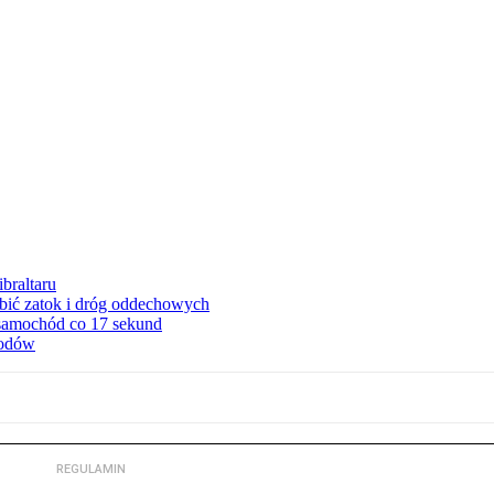
braltaru
ębić zatok i dróg oddechowych
 samochód co 17 sekund
hodów
REGULAMIN