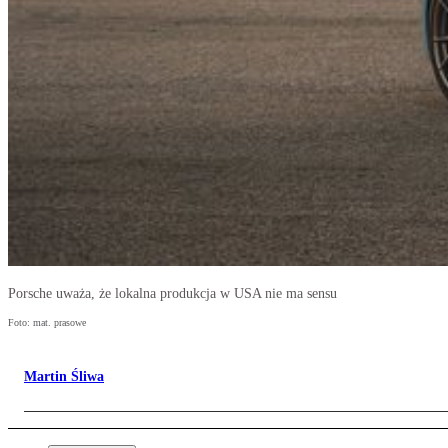
Porsche uważa, że lokalna produkcja w USA nie ma sensu
Foto: mat. prasowe
Martin Śliwa