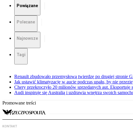
Powiązane
Polecane
Najnowsze
Tagi
Renault zbudowało przemysłową twierdzę po drugiej stronie Gi
Jak ustawić klimatyzację w aucie podczas upału, by nie przezi
Chery przekroczyło 20 milionów sprzedanych aut. Eksportuje
Audi inspiruje się Australią i uzdrawia wnętrza swoich samoc
Promowane treści
KONTAKT