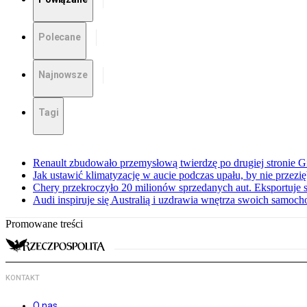
Polecane
Najnowsze
Tagi
Renault zbudowało przemysłową twierdzę po drugiej stronie Gi
Jak ustawić klimatyzację w aucie podczas upału, by nie przezi
Chery przekroczyło 20 milionów sprzedanych aut. Eksportuje
Audi inspiruje się Australią i uzdrawia wnętrza swoich samoc
Promowane treści
KONTAKT
O nas