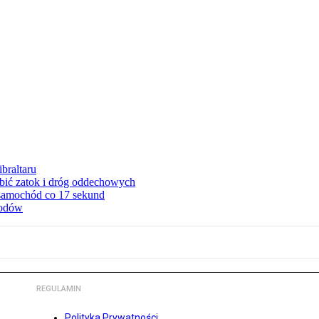
braltaru
ębić zatok i dróg oddechowych
 samochód co 17 sekund
hodów
REGULAMIN
Polityka Prywatności