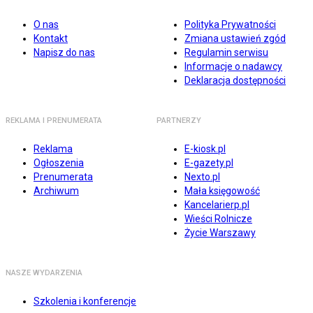
O nas
Polityka Prywatności
Kontakt
Zmiana ustawień zgód
Napisz do nas
Regulamin serwisu
Informacje o nadawcy
Deklaracja dostępności
REKLAMA I PRENUMERATA
PARTNERZY
Reklama
E-kiosk.pl
Ogłoszenia
E-gazety.pl
Prenumerata
Nexto.pl
Archiwum
Mała księgowość
Kancelarierp.pl
Wieści Rolnicze
Życie Warszawy
NASZE WYDARZENIA
Szkolenia i konferencje