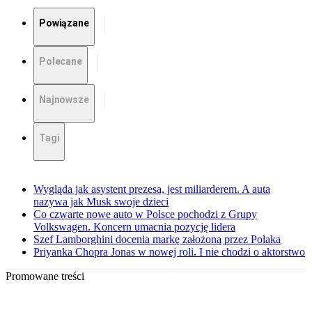
Powiązane
Polecane
Najnowsze
Tagi
Wygląda jak asystent prezesa, jest miliarderem. A auta
nazywa jak Musk swoje dzieci
Co czwarte nowe auto w Polsce pochodzi z Grupy
Volkswagen. Koncern umacnia pozycję lidera
Szef Lamborghini docenia markę założoną przez Polaka
Priyanka Chopra Jonas w nowej roli. I nie chodzi o aktorstwo
Promowane treści