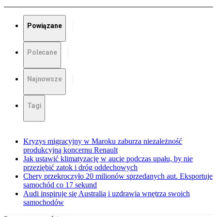
Powiązane
Polecane
Najnowsze
Tagi
Kryzys migracyjny w Maroku zaburza niezależność
produkcyjną koncernu Renault
Jak ustawić klimatyzację w aucie podczas upału, by nie
przeziębić zatok i dróg oddechowych
Chery przekroczyło 20 milionów sprzedanych aut. Eksportuje
samochód co 17 sekund
Audi inspiruje się Australią i uzdrawia wnętrza swoich
samochodów