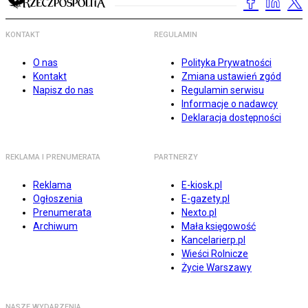
KONTAKT
REGULAMIN
O nas
Polityka Prywatności
Kontakt
Zmiana ustawień zgód
Napisz do nas
Regulamin serwisu
Informacje o nadawcy
Deklaracja dostępności
REKLAMA I PRENUMERATA
PARTNERZY
Reklama
E-kiosk.pl
Ogłoszenia
E-gazety.pl
Prenumerata
Nexto.pl
Archiwum
Mała księgowość
Kancelarierp.pl
Wieści Rolnicze
Życie Warszawy
NASZE WYDARZENIA