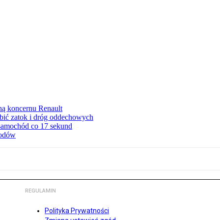
ną koncernu Renault
ębić zatok i dróg oddechowych
 samochód co 17 sekund
hodów
REGULAMIN
Polityka Prywatności