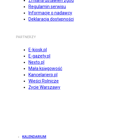
Zmiana ustawień zgód
Regulamin serwisu
Informacje o nadawcy
Deklaracja dostępności
PARTNERZY
E-kiosk.pl
E-gazety.pl
Nexto.pl
Mała księgowość
Kancelarierp.pl
Wieści Rolnicze
Życie Warszawy
KALENDARIUM