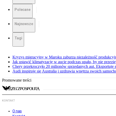
Polecane
Najnowsze
Tagi
Kryzys migracyjny w Maroku zaburza niezależność produkcyj
Jak ustawić klimatyzację w aucie podczas upału, by nie przezi
Chery przekroczyło 20 milionów sprzedanych aut. Eksportuje
Audi inspiruje się Australią i uzdrawia wnętrza swoich samoc
Promowane treści
KONTAKT
O nas