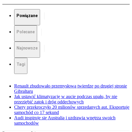
Powiązane
Polecane
Najnowsze
Tagi
Renault zbudowało przemysłową twierdzę po drugiej stronie
Gibraltaru
Jak ustawić klimatyzację w aucie podczas upału, by nie
przeziębić zatok i dróg oddechowych
Chery przekroczyło 20 milionów sprzedanych aut. Eksportuje
samochód co 17 sekund
Audi inspiruje się Australią i uzdrawia wnętrza swoich
samochodów