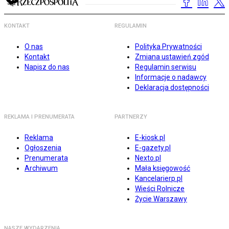
KONTAKT
REGULAMIN
O nas
Polityka Prywatności
Kontakt
Zmiana ustawień zgód
Napisz do nas
Regulamin serwisu
Informacje o nadawcy
Deklaracja dostępności
REKLAMA I PRENUMERATA
PARTNERZY
Reklama
E-kiosk.pl
Ogłoszenia
E-gazety.pl
Prenumerata
Nexto.pl
Archiwum
Mała księgowość
Kancelarierp.pl
Wieści Rolnicze
Życie Warszawy
NASZE WYDARZENIA