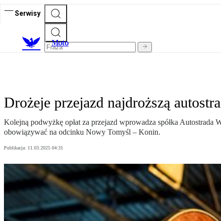
Serwisy
M
oto
Drożeje przejazd najdroższą autostr
Kolejną podwyżkę opłat za przejazd wprowadza spółka Autostrada 
obowiązywać na odcinku Nowy Tomyśl – Konin.
Publikacja:
11.03.2025 04:31