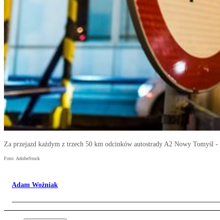
Za przejazd każdym z trzech 50 km odcinków autostrady A2 Nowy Tomyśl - K
Foto: AdobeStock
Adam Wożniak