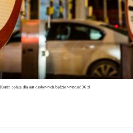
onin opłata dla aut osobowych będzie wynosić 36 zł