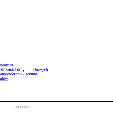
braltaru
ębić zatok i dróg oddechowych
 samochód co 17 sekund
hodów
REGULAMIN