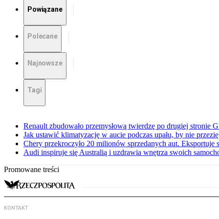
Powiązane
Polecane
Najnowsze
Tagi
Renault zbudowało przemysłową twierdzę po drugiej stronie Gi
Jak ustawić klimatyzację w aucie podczas upału, by nie przezi
Chery przekroczyło 20 milionów sprzedanych aut. Eksportuje
Audi inspiruje się Australią i uzdrawia wnętrza swoich samoc
Promowane treści
KONTAKT