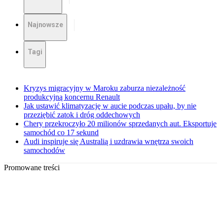
Najnowsze
Tagi
Kryzys migracyjny w Maroku zaburza niezależność
produkcyjną koncernu Renault
Jak ustawić klimatyzację w aucie podczas upału, by nie
przeziębić zatok i dróg oddechowych
Chery przekroczyło 20 milionów sprzedanych aut. Eksportuje
samochód co 17 sekund
Audi inspiruje się Australią i uzdrawia wnętrza swoich
samochodów
Promowane treści