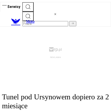
Serwisy
M
oto
Tunel pod Ursynowem dopiero za 2
miesiące