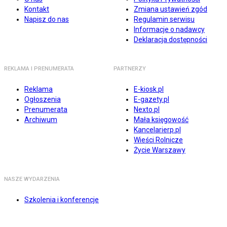
Kontakt
Zmiana ustawień zgód
Napisz do nas
Regulamin serwisu
Informacje o nadawcy
Deklaracja dostępności
REKLAMA I PRENUMERATA
PARTNERZY
Reklama
E-kiosk.pl
Ogłoszenia
E-gazety.pl
Prenumerata
Nexto.pl
Archiwum
Mała księgowość
Kancelarierp.pl
Wieści Rolnicze
Życie Warszawy
NASZE WYDARZENIA
Szkolenia i konferencje