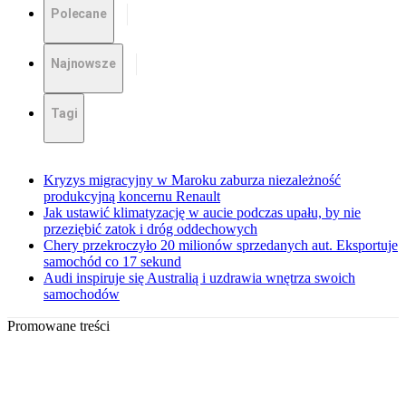
Polecane
Najnowsze
Tagi
Kryzys migracyjny w Maroku zaburza niezależność
produkcyjną koncernu Renault
Jak ustawić klimatyzację w aucie podczas upału, by nie
przeziębić zatok i dróg oddechowych
Chery przekroczyło 20 milionów sprzedanych aut. Eksportuje
samochód co 17 sekund
Audi inspiruje się Australią i uzdrawia wnętrza swoich
samochodów
Promowane treści