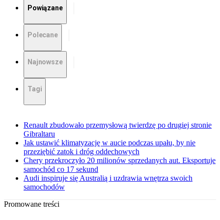
Powiązane
Polecane
Najnowsze
Tagi
Renault zbudowało przemysłową twierdzę po drugiej stronie
Gibraltaru
Jak ustawić klimatyzację w aucie podczas upału, by nie
przeziębić zatok i dróg oddechowych
Chery przekroczyło 20 milionów sprzedanych aut. Eksportuje
samochód co 17 sekund
Audi inspiruje się Australią i uzdrawia wnętrza swoich
samochodów
Promowane treści