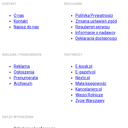
KONTAKT
REGULAMIN
O nas
Polityka Prywatności
Kontakt
Zmiana ustawień zgód
Napisz do nas
Regulamin serwisu
Informacje o nadawcy
Deklaracja dostępności
REKLAMA I PRENUMERATA
PARTNERZY
Reklama
E-kiosk.pl
Ogłoszenia
E-gazety.pl
Prenumerata
Nexto.pl
Archiwum
Mała księgowość
Kancelarierp.pl
Wieści Rolnicze
Życie Warszawy
NASZE WYDARZENIA