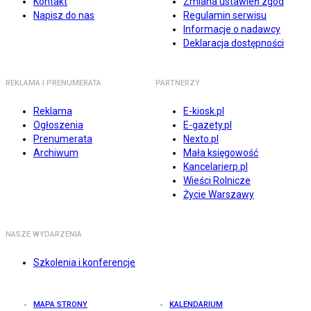
Kontakt
Zmiana ustawień zgód
Napisz do nas
Regulamin serwisu
Informacje o nadawcy
Deklaracja dostępności
REKLAMA I PRENUMERATA
PARTNERZY
Reklama
E-kiosk.pl
Ogłoszenia
E-gazety.pl
Prenumerata
Nexto.pl
Archiwum
Mała księgowość
Kancelarierp.pl
Wieści Rolnicze
Życie Warszawy
NASZE WYDARZENIA
Szkolenia i konferencje
MAPA STRONY
KALENDARIUM