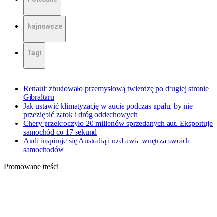
Najnowsze
Tagi
Renault zbudowało przemysłową twierdzę po drugiej stronie
Gibraltaru
Jak ustawić klimatyzację w aucie podczas upału, by nie
przeziębić zatok i dróg oddechowych
Chery przekroczyło 20 milionów sprzedanych aut. Eksportuje
samochód co 17 sekund
Audi inspiruje się Australią i uzdrawia wnętrza swoich
samochodów
Promowane treści