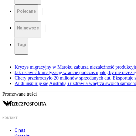
Polecane
Najnowsze
Tagi
Kryzys migracyjny w Maroku zaburza niezależność produkcyj
Jak ustawić klimatyzację w aucie podczas upału, by nie przezi
Chery przekroczyło 20 milionów sprzedanych aut. Eksportuje
Audi inspiruje się Australią i uzdrawia wnętrza swoich samoc
Promowane treści
KONTAKT
O nas