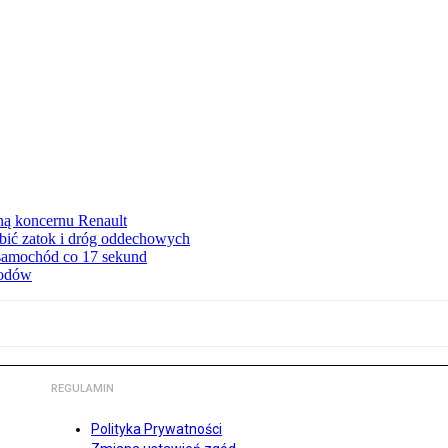
ną koncernu Renault
ębić zatok i dróg oddechowych
 samochód co 17 sekund
hodów
REGULAMIN
Polityka Prywatności