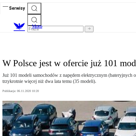
Serwisy
M
oto
W Polsce jest w ofercie już 101 mod
Już 101 modeli samochodów z napędem elektrycznym (bateryjnych ora
trzykrotnie więcej niż dwa lata temu (35 modeli).
Publikacja:
06.11.2020 10:20