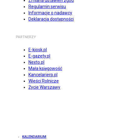
Zmiana ustawień zgód
Regulamin serwisu
Informacje o nadawcy
Deklaracja dostępności
PARTNERZY
E-kiosk.pl
E-gazety.pl
Nexto.pl
Mała księgowość
Kancelarierp.pl
Wieści Rolnicze
Życie Warszawy
KALENDARIUM