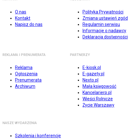
O nas
Polityka Prywatności
Kontakt
Zmiana ustawień zgód
Napisz do nas
Regulamin serwisu
Informacje o nadawcy
Deklaracja dostępności
REKLAMA I PRENUMERATA
PARTNERZY
Reklama
E-kiosk.pl
Ogłoszenia
E-gazety.pl
Prenumerata
Nexto.pl
Archiwum
Mała księgowość
Kancelarierp.pl
Wieści Rolnicze
Życie Warszawy
NASZE WYDARZENIA
Szkolenia i konferencje