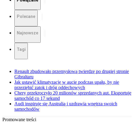
Powiązane
Polecane
Najnowsze
Tagi
Renault zbudowało przemysłową twierdzę po drugiej stronie
Gibraltaru
Jak ustawić klimatyzację w aucie podczas upału, by nie
przeziębić zatok i dróg oddechowych
Chery przekroczyło 20 milionów sprzedanych aut. Eksportuje
samochód co 17 sekund
Audi inspiruje się Australią i uzdrawia wnętrza swoich
samochodów
Promowane treści