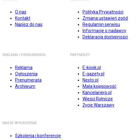
O nas
Polityka Prywatności
Kontakt
Zmiana ustawień zgód
Napisz do nas
Regulamin serwisu
Informacje o nadawcy
Deklaracja dostępności
REKLAMA I PRENUMERATA
PARTNERZY
Reklama
E-kiosk.pl
Ogłoszenia
E-gazety.pl
Prenumerata
Nexto.pl
Archiwum
Mała księgowość
Kancelarierp.pl
Wieści Rolnicze
Życie Warszawy
NASZE WYDARZENIA
Szkolenia i konferencje