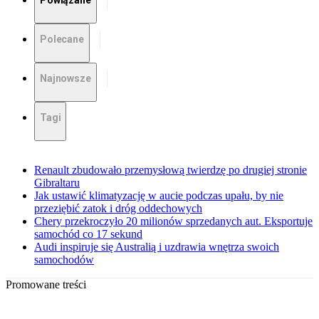
Powiązane
Polecane
Najnowsze
Tagi
Renault zbudowało przemysłową twierdzę po drugiej stronie
Gibraltaru
Jak ustawić klimatyzację w aucie podczas upału, by nie
przeziębić zatok i dróg oddechowych
Chery przekroczyło 20 milionów sprzedanych aut. Eksportuje
samochód co 17 sekund
Audi inspiruje się Australią i uzdrawia wnętrza swoich
samochodów
Promowane treści