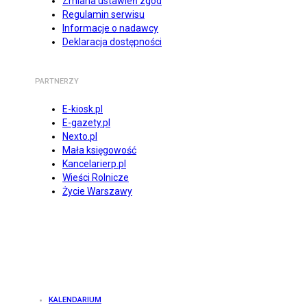
Zmiana ustawień zgód
Regulamin serwisu
Informacje o nadawcy
Deklaracja dostępności
PARTNERZY
E-kiosk.pl
E-gazety.pl
Nexto.pl
Mała księgowość
Kancelarierp.pl
Wieści Rolnicze
Życie Warszawy
KALENDARIUM