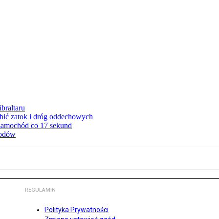
braltaru
ębić zatok i dróg oddechowych
 samochód co 17 sekund
hodów
REGULAMIN
Polityka Prywatności