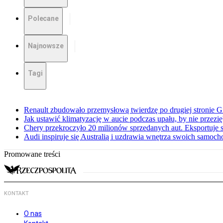
Polecane
Najnowsze
Tagi
Renault zbudowało przemysłową twierdzę po drugiej stronie Gi
Jak ustawić klimatyzację w aucie podczas upału, by nie przezi
Chery przekroczyło 20 milionów sprzedanych aut. Eksportuje
Audi inspiruje się Australią i uzdrawia wnętrza swoich samoc
Promowane treści
KONTAKT
O nas