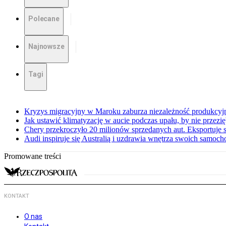
Polecane
Najnowsze
Tagi
Kryzys migracyjny w Maroku zaburza niezależność produkcyj
Jak ustawić klimatyzację w aucie podczas upału, by nie przezi
Chery przekroczyło 20 milionów sprzedanych aut. Eksportuje
Audi inspiruje się Australią i uzdrawia wnętrza swoich samoc
Promowane treści
KONTAKT
O nas