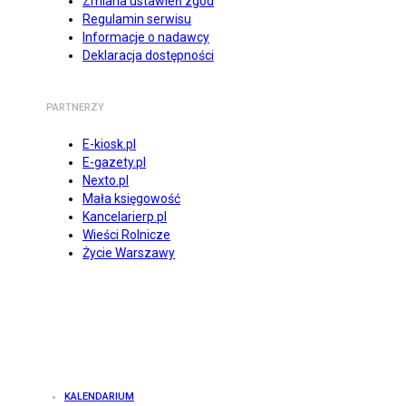
Zmiana ustawień zgód
Regulamin serwisu
Informacje o nadawcy
Deklaracja dostępności
PARTNERZY
E-kiosk.pl
E-gazety.pl
Nexto.pl
Mała księgowość
Kancelarierp.pl
Wieści Rolnicze
Życie Warszawy
KALENDARIUM