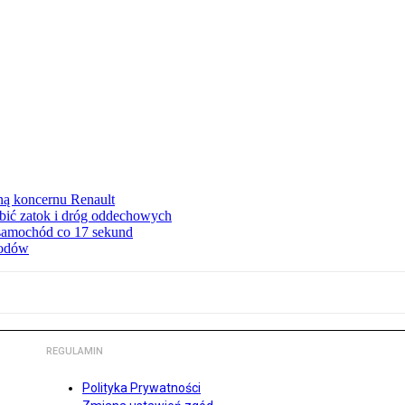
ną koncernu Renault
ębić zatok i dróg oddechowych
 samochód co 17 sekund
hodów
REGULAMIN
Polityka Prywatności