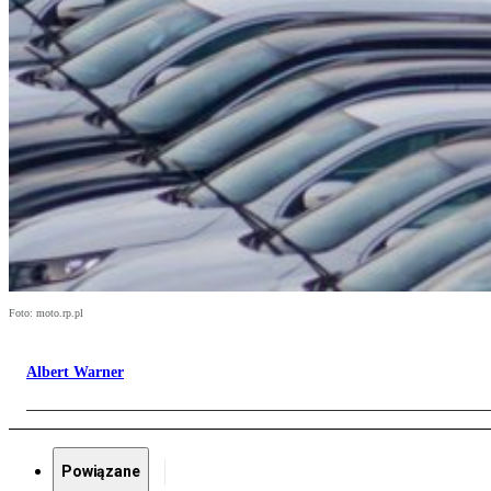
Foto: moto.rp.pl
Albert Warner
Powiązane