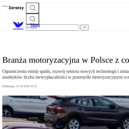
Serwisy
M
oto
Branża motoryzacyjna w Polsce z c
Ograniczenia emisji spalin, rozwój sektora nowych technologii i zm
analityków liczba niewypłacalności w przemyśle motoryzacyjnym wzro
Publikacja:
14.10.2019 16:16