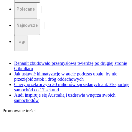
Polecane
Najnowsze
Tagi
Renault zbudowało przemysłową twierdzę po drugiej stronie
Gibraltaru
Jak ustawić klimatyzację w aucie podczas upału, by nie
przeziębić zatok i dróg oddechowych
Chery przekroczyło 20 milionów sprzedanych aut. Eksportuje
samochód co 17 sekund
Audi inspiruje się Australią i uzdrawia wnętrza swoich
samochodów
Promowane treści