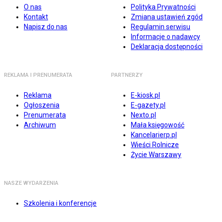
O nas
Polityka Prywatności
Kontakt
Zmiana ustawień zgód
Napisz do nas
Regulamin serwisu
Informacje o nadawcy
Deklaracja dostępności
REKLAMA I PRENUMERATA
PARTNERZY
Reklama
E-kiosk.pl
Ogłoszenia
E-gazety.pl
Prenumerata
Nexto.pl
Archiwum
Mała księgowość
Kancelarierp.pl
Wieści Rolnicze
Życie Warszawy
NASZE WYDARZENIA
Szkolenia i konferencje