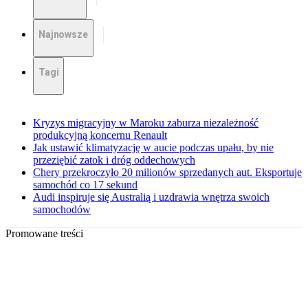
Najnowsze
Tagi
Kryzys migracyjny w Maroku zaburza niezależność
produkcyjną koncernu Renault
Jak ustawić klimatyzację w aucie podczas upału, by nie
przeziębić zatok i dróg oddechowych
Chery przekroczyło 20 milionów sprzedanych aut. Eksportuje
samochód co 17 sekund
Audi inspiruje się Australią i uzdrawia wnętrza swoich
samochodów
Promowane treści