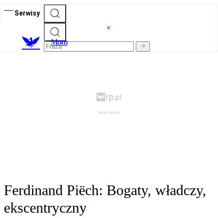
Serwisy
M
oto
Ferdinand Piëch: Bogaty, władczy,
ekscentryczny