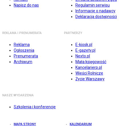
Napisz do nas
Regulamin serwisu
Informacje o nadawcy
Deklaracja dostępności
REKLAMA I PRENUMERATA
PARTNERZY
Reklama
E-kiosk.pl
Ogłoszenia
E-gazety.pl
Prenumerata
Nexto.pl
Archiwum
Mała księgowość
Kancelarierp.pl
Wieści Rolnicze
Życie Warszawy
NASZE WYDARZENIA
Szkolenia i konferencje
MAPA STRONY
KALENDARIUM