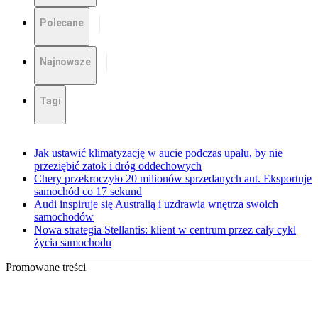
Polecane
Najnowsze
Tagi
Jak ustawić klimatyzację w aucie podczas upału, by nie
przeziębić zatok i dróg oddechowych
Chery przekroczyło 20 milionów sprzedanych aut. Eksportuje
samochód co 17 sekund
Audi inspiruje się Australią i uzdrawia wnętrza swoich
samochodów
Nowa strategia Stellantis: klient w centrum przez cały cykl
życia samochodu
Promowane treści