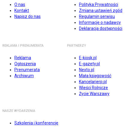
O nas
Polityka Prywatności
Kontakt
Zmiana ustawień zgód
Napisz do nas
Regulamin serwisu
Informacje o nadawcy
Deklaracja dostępności
REKLAMA I PRENUMERATA
PARTNERZY
Reklama
E-kiosk.pl
Ogłoszenia
E-gazety.pl
Prenumerata
Nexto.pl
Archiwum
Mała księgowość
Kancelarierp.pl
Wieści Rolnicze
Życie Warszawy
NASZE WYDARZENIA
Szkolenia i konferencje