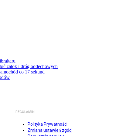
braltaru
ębić zatok i dróg oddechowych
 samochód co 17 sekund
hodów
REGULAMIN
Polityka Prywatności
Zmiana ustawień zgód