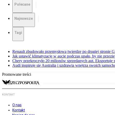
Polecane
Najnowsze
Tagi
Renault zbudowało przemysłową twierdzę po drugiej stronie Gi
Jak ustawić klimatyzację w aucie podczas upału, by nie przezi
Chery przekroczyło 20 milionów sprzedanych aut. Eksportuje
Audi inspiruje się Australią i uzdrawia wnętrza swoich samoc
Promowane treści
KONTAKT
O nas
Kontakt