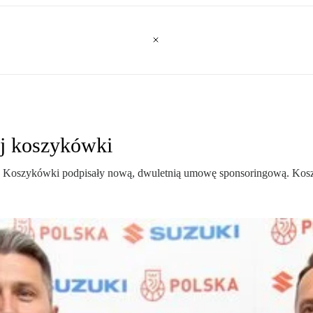
ej koszykówki
a Koszykówki podpisały nową, dwuletnią umowę sponsoringową. Kosz