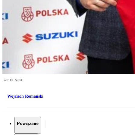
Foto: fot. Suzuki
Wojciech Romański
Powiązane