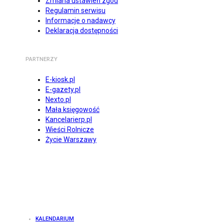
Zmiana ustawień zgód
Regulamin serwisu
Informacje o nadawcy
Deklaracja dostępności
PARTNERZY
E-kiosk.pl
E-gazety.pl
Nexto.pl
Mała księgowość
Kancelarierp.pl
Wieści Rolnicze
Życie Warszawy
KALENDARIUM