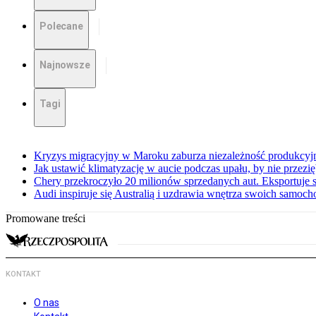
Polecane
Najnowsze
Tagi
Kryzys migracyjny w Maroku zaburza niezależność produkcyj
Jak ustawić klimatyzację w aucie podczas upału, by nie przezi
Chery przekroczyło 20 milionów sprzedanych aut. Eksportuje
Audi inspiruje się Australią i uzdrawia wnętrza swoich samoc
Promowane treści
KONTAKT
O nas