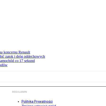
ną koncernu Renault
ębić zatok i dróg oddechowych
 samochód co 17 sekund
hodów
REGULAMIN
Polityka Prywatności