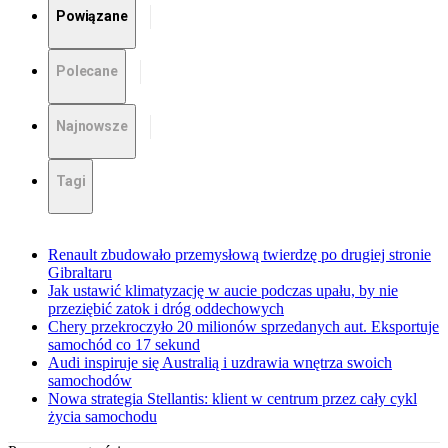
Powiązane
Polecane
Najnowsze
Tagi
Renault zbudowało przemysłową twierdzę po drugiej stronie
Gibraltaru
Jak ustawić klimatyzację w aucie podczas upału, by nie
przeziębić zatok i dróg oddechowych
Chery przekroczyło 20 milionów sprzedanych aut. Eksportuje
samochód co 17 sekund
Audi inspiruje się Australią i uzdrawia wnętrza swoich
samochodów
Nowa strategia Stellantis: klient w centrum przez cały cykl
życia samochodu