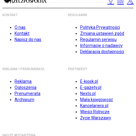
KONTAKT
REGULAMIN
O nas
Polityka Prywatności
Kontakt
Zmiana ustawień zgód
Napisz do nas
Regulamin serwisu
Informacje o nadawcy
Deklaracja dostępności
REKLAMA I PRENUMERATA
PARTNERZY
Reklama
E-kiosk.pl
Ogłoszenia
E-gazety.pl
Prenumerata
Nexto.pl
Archiwum
Mała księgowość
Kancelarierp.pl
Wieści Rolnicze
Życie Warszawy
NASZE WYDARZENIA