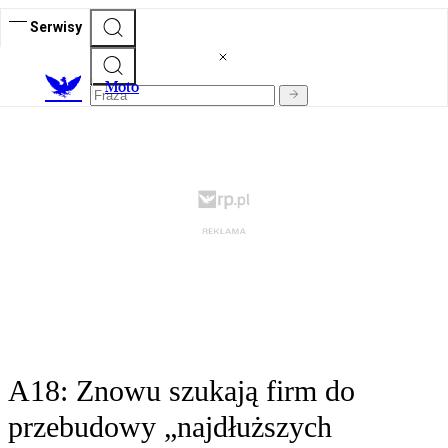
Serwisy
M
oto
A18: Znowu szukają firm do
przebudowy „najdłuższych