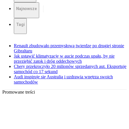
Najnowsze
Tagi
Renault zbudowało przemysłową twierdzę po drugiej stronie
Gibraltaru
Jak ustawić klimatyzację w aucie podczas upału, by nie
przeziębić zatok i dróg oddechowych
Chery przekroczyło 20 milionów sprzedanych aut. Eksportuje
samochód co 17 sekund
Audi inspiruje się Australią i uzdrawia wnętrza swoich
samochodów
Promowane treści