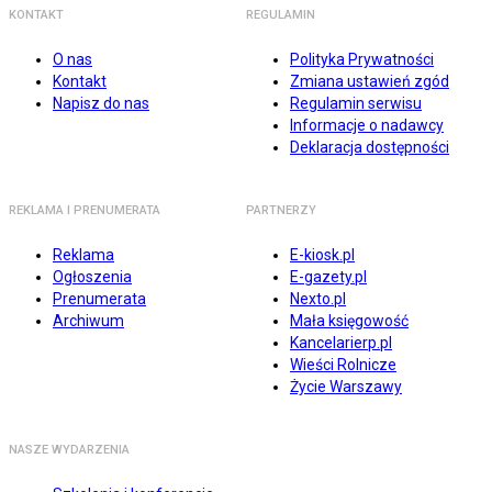
KONTAKT
REGULAMIN
O nas
Polityka Prywatności
Kontakt
Zmiana ustawień zgód
Napisz do nas
Regulamin serwisu
Informacje o nadawcy
Deklaracja dostępności
REKLAMA I PRENUMERATA
PARTNERZY
Reklama
E-kiosk.pl
Ogłoszenia
E-gazety.pl
Prenumerata
Nexto.pl
Archiwum
Mała księgowość
Kancelarierp.pl
Wieści Rolnicze
Życie Warszawy
NASZE WYDARZENIA