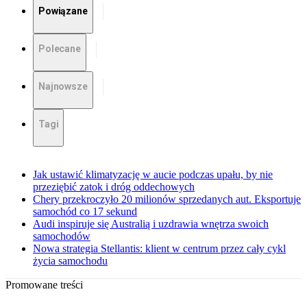
Powiązane
Polecane
Najnowsze
Tagi
Jak ustawić klimatyzację w aucie podczas upału, by nie
przeziębić zatok i dróg oddechowych
Chery przekroczyło 20 milionów sprzedanych aut. Eksportuje
samochód co 17 sekund
Audi inspiruje się Australią i uzdrawia wnętrza swoich
samochodów
Nowa strategia Stellantis: klient w centrum przez cały cykl
życia samochodu
Promowane treści