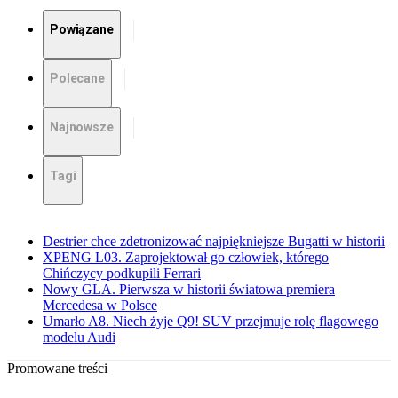
Powiązane
Polecane
Najnowsze
Tagi
Destrier chce zdetronizować najpiękniejsze Bugatti w historii
XPENG L03. Zaprojektował go człowiek, którego
Chińczycy podkupili Ferrari
Nowy GLA. Pierwsza w historii światowa premiera
Mercedesa w Polsce
Umarło A8. Niech żyje Q9! SUV przejmuje rolę flagowego
modelu Audi
Promowane treści