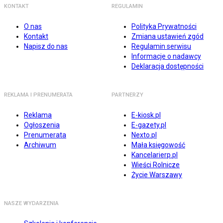
KONTAKT
REGULAMIN
O nas
Polityka Prywatności
Kontakt
Zmiana ustawień zgód
Napisz do nas
Regulamin serwisu
Informacje o nadawcy
Deklaracja dostępności
REKLAMA I PRENUMERATA
PARTNERZY
Reklama
E-kiosk.pl
Ogłoszenia
E-gazety.pl
Prenumerata
Nexto.pl
Archiwum
Mała księgowość
Kancelarierp.pl
Wieści Rolnicze
Życie Warszawy
NASZE WYDARZENIA