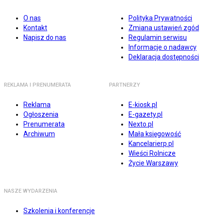
O nas
Polityka Prywatności
Kontakt
Zmiana ustawień zgód
Napisz do nas
Regulamin serwisu
Informacje o nadawcy
Deklaracja dostępności
REKLAMA I PRENUMERATA
PARTNERZY
Reklama
E-kiosk.pl
Ogłoszenia
E-gazety.pl
Prenumerata
Nexto.pl
Archiwum
Mała księgowość
Kancelarierp.pl
Wieści Rolnicze
Życie Warszawy
NASZE WYDARZENIA
Szkolenia i konferencje