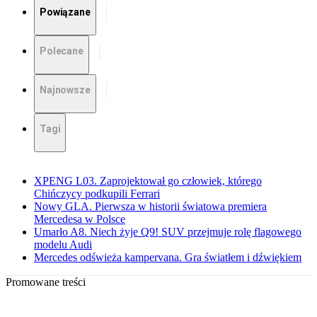
Powiązane
Polecane
Najnowsze
Tagi
XPENG L03. Zaprojektował go człowiek, którego
Chińczycy podkupili Ferrari
Nowy GLA. Pierwsza w historii światowa premiera
Mercedesa w Polsce
Umarło A8. Niech żyje Q9! SUV przejmuje rolę flagowego
modelu Audi
Mercedes odświeża kampervana. Gra światłem i dźwiękiem
Promowane treści