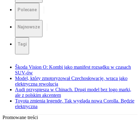
Polecane
Najnowsze
Tagi
Škoda Vision O: Kombi jako manifest rozsądku w czasach
SUV-ów
Model, który zmotoryzował Czechosłowację, wraca jako
elektryczna rewolucja
Audi przyspiesza w Chinach. Drugi model bez logo marki,
ale z polskim akcentem
Toyota zmienia legendę. Tak wygląda nowa Corolla. Będzie
elektryczna
Promowane treści