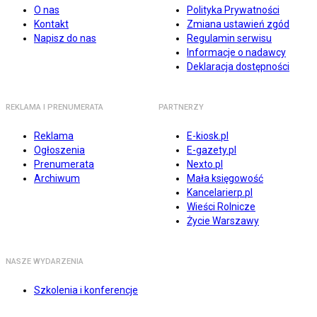
O nas
Polityka Prywatności
Kontakt
Zmiana ustawień zgód
Napisz do nas
Regulamin serwisu
Informacje o nadawcy
Deklaracja dostępności
REKLAMA I PRENUMERATA
PARTNERZY
Reklama
E-kiosk.pl
Ogłoszenia
E-gazety.pl
Prenumerata
Nexto.pl
Archiwum
Mała księgowość
Kancelarierp.pl
Wieści Rolnicze
Życie Warszawy
NASZE WYDARZENIA
Szkolenia i konferencje