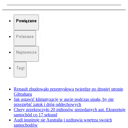
Powiązane
Polecane
Najnowsze
Tagi
Renault zbudowało przemysłową twierdzę po drugiej stronie
Gibraltaru
Jak ustawić klimatyzację w aucie podczas upału, by nie
przeziębić zatok i dróg oddechowych
Chery przekroczyło 20 milionów sprzedanych aut. Eksportuje
samochód co 17 sekund
Audi inspiruje się Australią i uzdrawia wnętrza swoich
samochodów