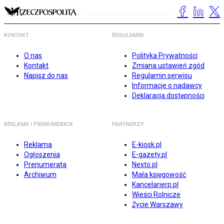
KONTAKT
REGULAMIN
O nas
Polityka Prywatności
Kontakt
Zmiana ustawień zgód
Napisz do nas
Regulamin serwisu
Informacje o nadawcy
Deklaracja dostępności
REKLAMA I PRENUMERATA
PARTNERZY
Reklama
E-kiosk.pl
Ogłoszenia
E-gazety.pl
Prenumerata
Nexto.pl
Archiwum
Mała księgowość
Kancelarierp.pl
Wieści Rolnicze
Życie Warszawy