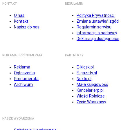
KONTAKT
REGULAMIN
O nas
Polityka Prywatności
Kontakt
Zmiana ustawień zgód
Napisz do nas
Regulamin serwisu
Informacje o nadawcy
Deklaracja dostępności
REKLAMA I PRENUMERATA
PARTNERZY
Reklama
E-kiosk.pl
Ogłoszenia
E-gazety.pl
Prenumerata
Nexto.pl
Archiwum
Mała księgowość
Kancelarierp.pl
Wieści Rolnicze
Życie Warszawy
NASZE WYDARZENIA