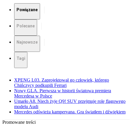
Powiązane
Polecane
Najnowsze
Tagi
XPENG L03. Zaprojektował go człowiek, którego
Chińczycy podkupili Ferrari
Nowy GLA. Pierwsza w historii światowa premiera
Mercedesa w Polsce
Umarło A8. Niech żyje Q9! SUV przejmuje rolę flagowego
modelu Audi
Mercedes odświeża kampervana. Gra światłem i dźwiękiem
Promowane treści