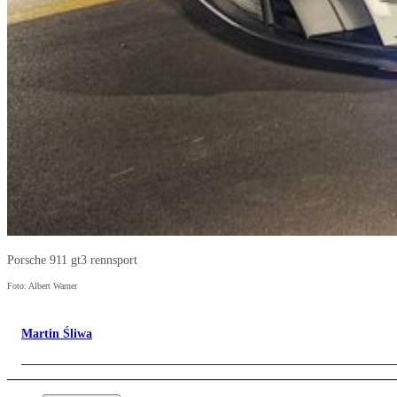
Porsche 911 gt3 rennsport
Foto: Albert Warner
Martin Śliwa