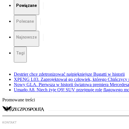
Powiązane
Polecane
Najnowsze
Tagi
Destrier chce zdetronizować najpiękniejsze Bugatti w historii
XPENG L03. Zaprojektował go człowiek, którego Chińczycy p
Nowy GLA. Pierwsza w historii światowa premiera Mercedesa
Umarło A8. Niech żyje Q9! SUV przejmuje rolę flagowego m
Promowane treści
KONTAKT