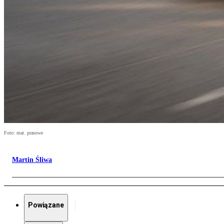
Foto: mat. prasowe
Martin Śliwa
Powiązane