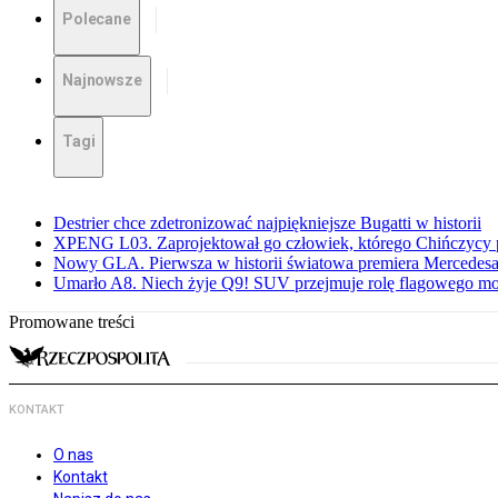
Polecane
Najnowsze
Tagi
Destrier chce zdetronizować najpiękniejsze Bugatti w historii
XPENG L03. Zaprojektował go człowiek, którego Chińczycy p
Nowy GLA. Pierwsza w historii światowa premiera Mercedesa
Umarło A8. Niech żyje Q9! SUV przejmuje rolę flagowego m
Promowane treści
KONTAKT
O nas
Kontakt