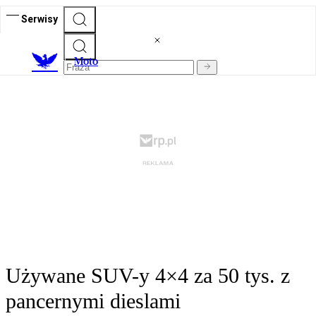
Serwisy
M
oto
Używane SUV-y 4×4 za 50 tys. z
pancernymi dieslami