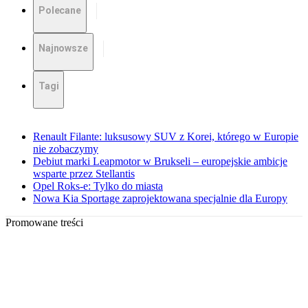
Polecane
Najnowsze
Tagi
Renault Filante: luksusowy SUV z Korei, którego w Europie
nie zobaczymy
Debiut marki Leapmotor w Brukseli – europejskie ambicje
wsparte przez Stellantis
Opel Roks-e: Tylko do miasta
Nowa Kia Sportage zaprojektowana specjalnie dla Europy
Promowane treści