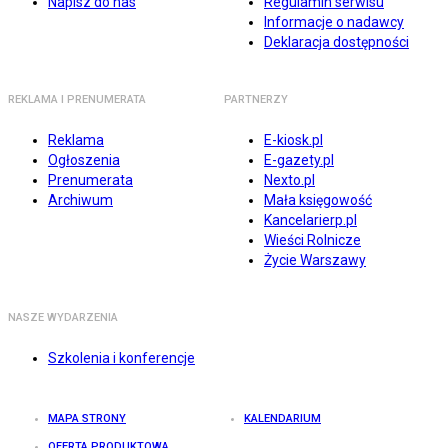
Napisz do nas
Regulamin serwisu
Informacje o nadawcy
Deklaracja dostępności
REKLAMA I PRENUMERATA
PARTNERZY
Reklama
E-kiosk.pl
Ogłoszenia
E-gazety.pl
Prenumerata
Nexto.pl
Archiwum
Mała księgowość
Kancelarierp.pl
Wieści Rolnicze
Życie Warszawy
NASZE WYDARZENIA
Szkolenia i konferencje
MAPA STRONY
KALENDARIUM
OFERTA PRODUKTOWA