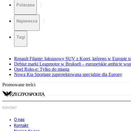
Polecane
Najnowsze
Tagi
Renault Filante: luksusowy SUV z Korei, którego w Europie 
Debiut marki Leapmotor w Brukseli – europejskie ambicje wspar
Opel Roks-e: Tylko do miasta
Nowa Kia Sportage zaprojektowana specjalnie dla Europy
Promowane treści
KONTAKT
O nas
Kontakt